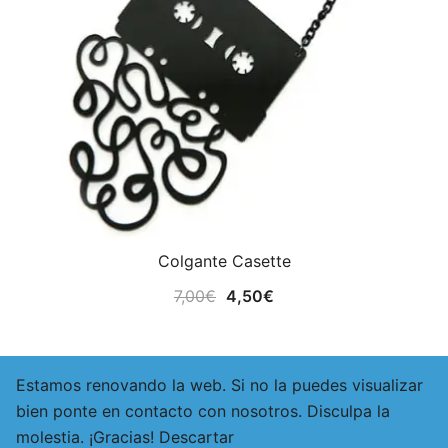
Colgante Casette
El
El
7,00
€
4,50
€
precio
precio
original
actual
era:
es:
Estamos renovando la web. Si no la puedes visualizar
7,00€.
4,50€.
bien ponte en contacto con nosotros. Disculpa la
© 2026 Ajá Eureka. Funciona gracias a
Botiga
molestia. ¡Gracias!
Descartar