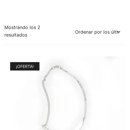
Mostrando los 2
Ordenado
resultados
por
los
últimos
¡OFERTA!