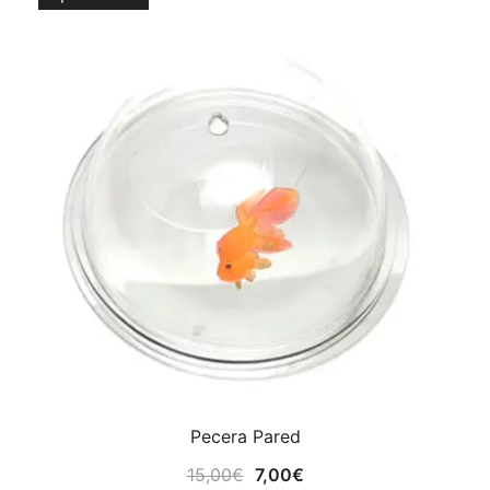
original
actual
¡OFERTA!
era:
es:
14,00€.
7,00€.
Pecera Pared