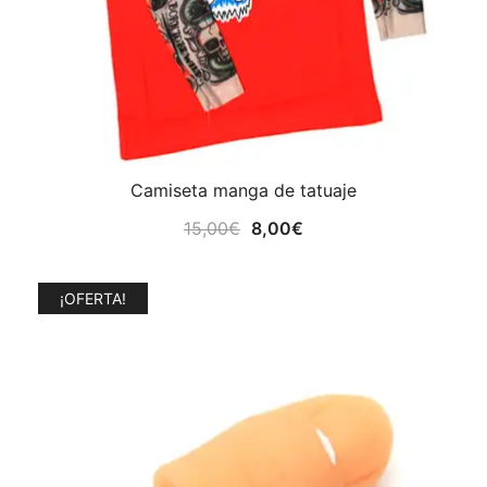
Camiseta manga de tatuaje
El
El
15,00
€
8,00
€
precio
precio
original
actual
¡OFERTA!
era:
es:
15,00€.
8,00€.