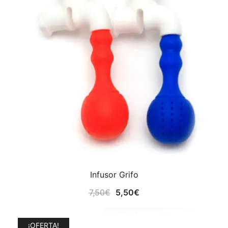
Infusor Grifo
El
El
7,50
€
5,50
€
precio
precio
original
actual
¡OFERTA!