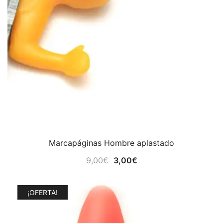
Marcapáginas Hombre aplastado
El
El
9,00
€
3,00
€
precio
precio
original
actual
¡OFERTA!
era:
es: