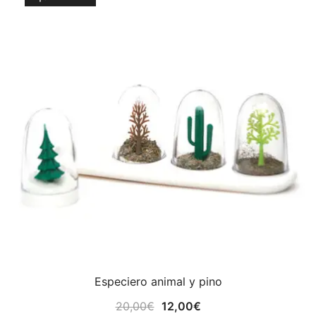
original
actual
¡OFERTA!
era:
es:
7,50€.
4,00€.
Especiero animal y pino