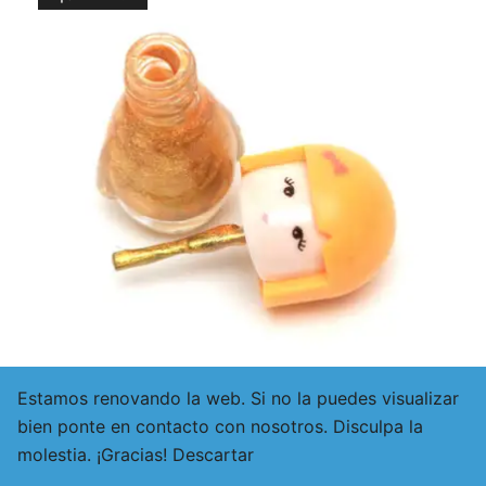
precio
precio
original
actual
¡OFERTA!
era:
es:
20,00€.
10,00€.
Estamos renovando la web. Si no la puedes visualizar
bien ponte en contacto con nosotros. Disculpa la
molestia. ¡Gracias!
Descartar