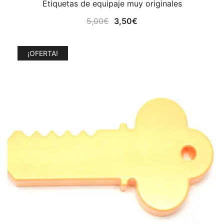
Etiquetas de equipaje muy originales
El
El
5,00
€
3,50
€
precio
precio
original
actual
¡OFERTA!
era:
es:
5,00€.
3,50€.