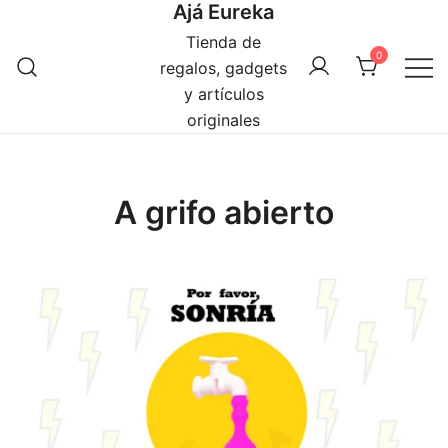
Ajá Eureka
Saltar
al
Tienda de
0
contenido
regalos, gadgets
y artículos
originales
A grifo abierto