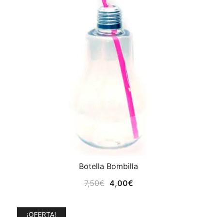
Botella Bombilla
El
El
7,50
€
4,00
€
precio
precio