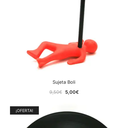
Sujeta Boli
El
El
9,50
€
5,00
€
precio
precio
original
actual
¡OFERTA!