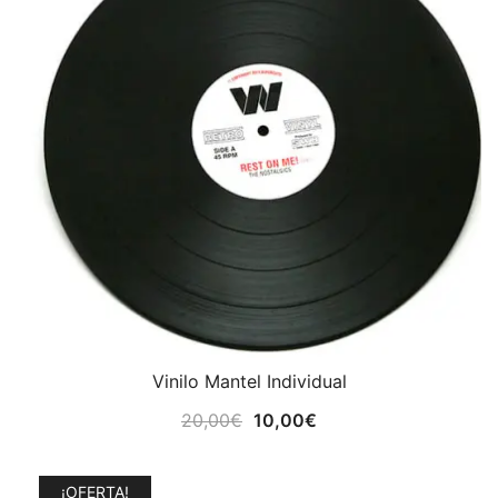
era:
es:
9,50€.
5,00€.
Vinilo Mantel Individual
El
El
20,00
€
10,00
€