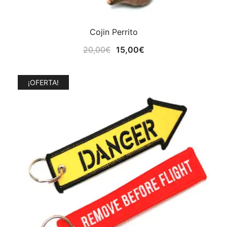
Cojin Perrito
El
El
20,00
€
15,00
€
precio
precio
original
actual
¡OFERTA!
era:
es:
20,00€.
15,00€.