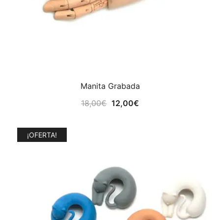
Manita Grabada
El
El
18,00
€
12,00
€
precio
precio
original
actual
¡OFERTA!
era:
es:
18,00€.
12,00€.