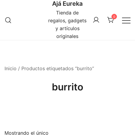
Ajá Eureka
Saltar
al
Tienda de
0
contenido
regalos, gadgets
y artículos
originales
Inicio
/ Productos etiquetados “burrito”
burrito
Mostrando el único