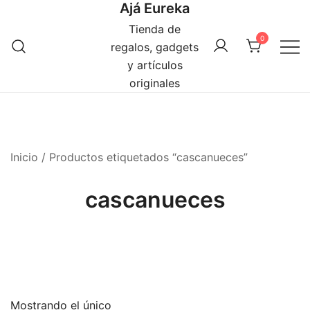
Ajá Eureka
Saltar
al
Tienda de
0
contenido
regalos, gadgets
y artículos
originales
Inicio
/ Productos etiquetados “cascanueces”
cascanueces
Mostrando el único