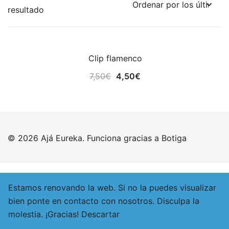
resultado
Clip flamenco
¡OFERTA!
El
El
7,50
€
4,50
€
precio
precio
original
actual
era:
es:
7,50€.
4,50€.
© 2026 Ajá Eureka. Funciona gracias a
Botiga
Estamos renovando la web. Si no la puedes visualizar
bien ponte en contacto con nosotros. Disculpa la
molestia. ¡Gracias!
Descartar