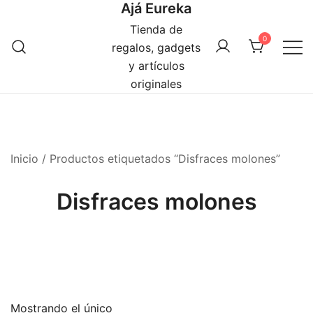
Ajá Eureka
Saltar
al
Tienda de
0
contenido
regalos, gadgets
y artículos
originales
Inicio
/ Productos etiquetados “Disfraces molones”
Disfraces molones
Mostrando el único