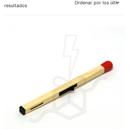
Ordenado
resultados
por
los
últimos