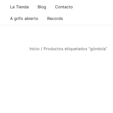
Saltar
La Tienda
Blog
Contacto
al
contenido
A grifo abierto
Records
Inicio
/ Productos etiquetados “góndola”