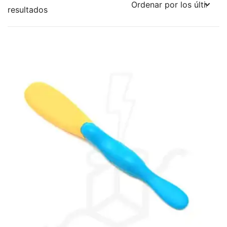
Ordenado
resultados
por
los
últimos