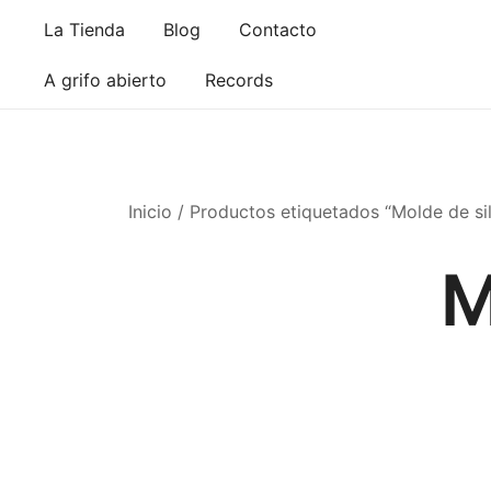
Saltar
La Tienda
Blog
Contacto
al
contenido
A grifo abierto
Records
Inicio
/ Productos etiquetados “Molde de si
M