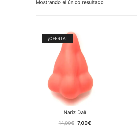
Mostrando el único resultado
¡OFERTA!
Nariz Dalí
El
El
14,00
€
7,00
€
precio
precio