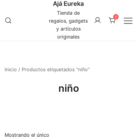
Ajá Eureka
Saltar
al
Tienda de
0
contenido
regalos, gadgets
y artículos
originales
Inicio
/ Productos etiquetados “niño”
niño
Mostrando el único