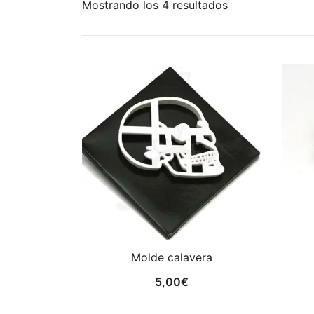
Ordenado
Mostrando los 4 resultados
por
los
últimos
Molde calavera
5,00
€