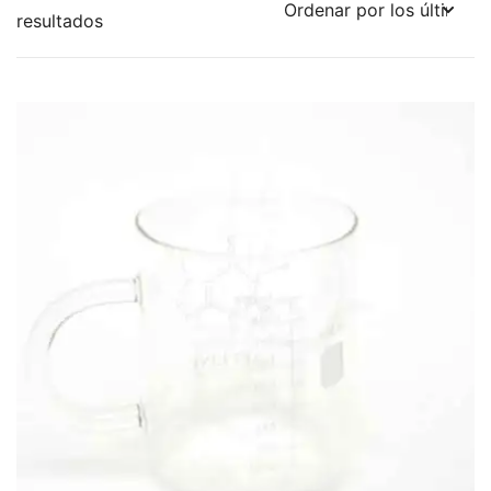
Ordenado
resultados
por
los
últimos