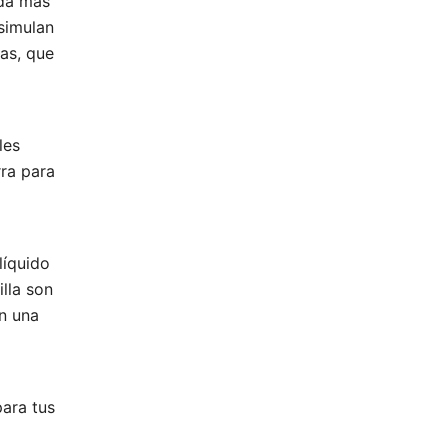
ida más
simulan
gas, que
les
rra para
líquido
illa son
on una
para tus