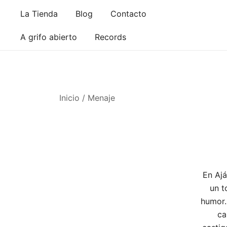
Saltar
La Tienda
Blog
Contacto
al
contenido
A grifo abierto
Records
Inicio
/ Menaje
En Ajá
un t
humor.
ca