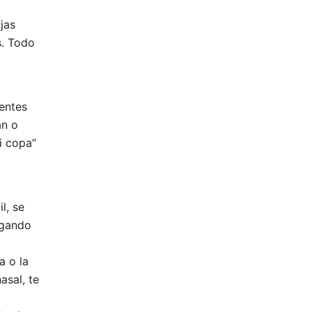
jas
s. Todo
entes
an o
i copa”
l, se
ngando
a o la
asal, te