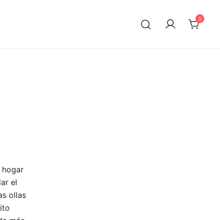
0
u hogar
ar el
s ollas
ito