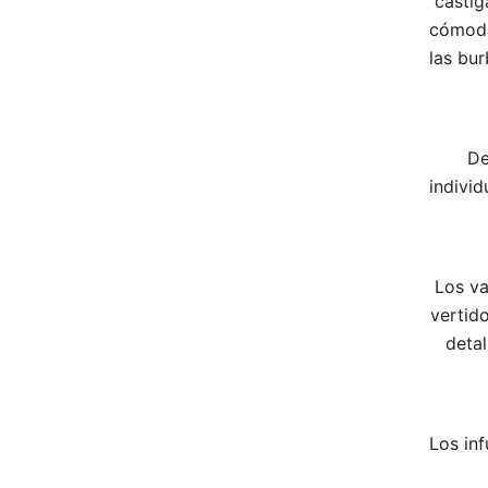
castig
cómoda
las bur
De
individ
Los va
vertido
detal
Los inf