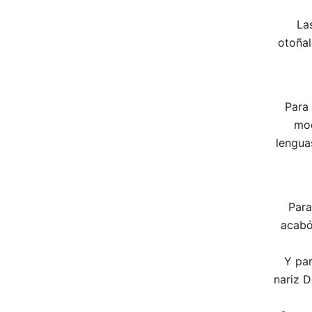
La
otoñal
Para
mod
lengua
Para
acabó
Y par
nariz D