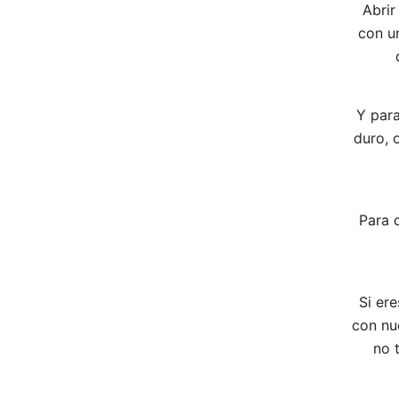
Abrir
con un
Y para
duro, 
Para 
Si ere
con nu
no 