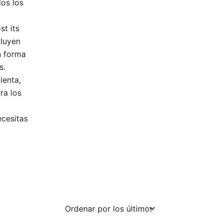
os los
st its
cluyen
n forma
s.
ienta,
ra los
ecesitas