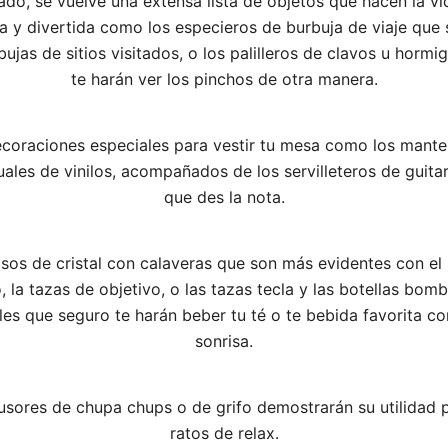
ado, se vuelve una extensa lista de objetos que hacen la v
 y divertida como los especieros de burbuja de viaje que 
bujas de sitios visitados, o los palilleros de clavos u hormi
te harán ver los pinchos de otra manera.
coraciones especiales para vestir tu mesa como los mante
uales de vinilos, acompañados de los servilleteros de guita
que des la nota.
sos de cristal con calaveras que son más evidentes con el 
, la tazas de objetivo, o las tazas tecla y las botellas bomb
les que seguro te harán beber tu té o te bebida favorita c
sonrisa.
usores de chupa chups o de grifo demostrarán su utilidad 
ratos de relax.