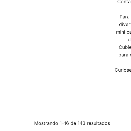
Conta
Para 
diver
mini c
d
Cubie
para 
Curiose
Ordenad
Mostrando 1–16 de 143 resultados
por