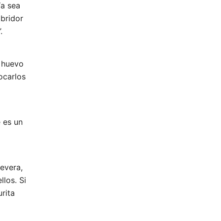
Ya sea
abridor
.
a huevo
ocarlos
 es un
nevera,
los. Si
rita