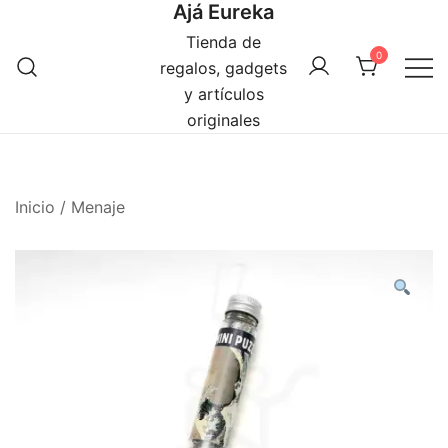
Ajá Eureka
Saltar
al
Tienda de
0
contenido
regalos, gadgets
y artículos
originales
Inicio
/
Menaje