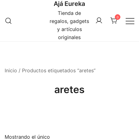
Ajá Eureka
Saltar
al
Tienda de
0
contenido
regalos, gadgets
y artículos
originales
Inicio
/ Productos etiquetados “aretes”
aretes
Mostrando el único