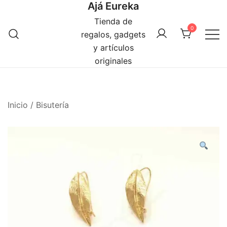
Ajá Eureka
Saltar
al
Tienda de
0
contenido
regalos, gadgets
y artículos
originales
Inicio
/
Bisutería