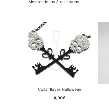
Ordenado
Mostrando los 3 resultados
por
los
últimos
Collar llaves Halloween
4,00
€