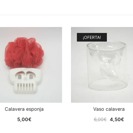
¡OFERTA!
Calavera esponja
Vaso calavera
El
El
5,00
€
6,00
€
4,50
€
precio
pre