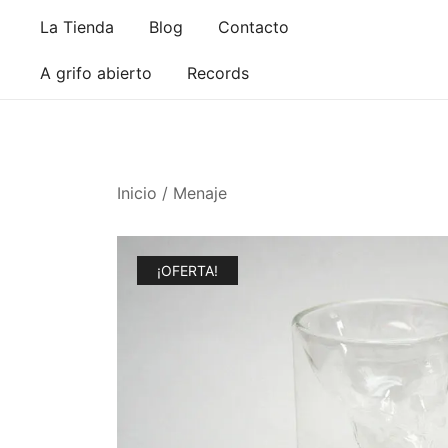
Saltar
La Tienda
Blog
Contacto
al
contenido
A grifo abierto
Records
Inicio
/
Menaje
¡OFERTA!