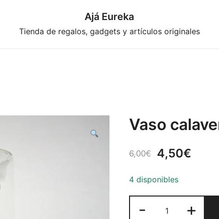
Ajá Eureka
Tienda de regalos, gadgets y artículos originales
Vaso calave
El
El
4,50
€
6,00
€
precio
prec
4 disponibles
original
actu
Vaso
-
+
era:
es:
calavera