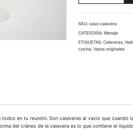
cantidad
6,00€.
4,50
SKU:
vaso-calavera
CATEGORÍA:
Menaje
ETIQUETAS:
Calaveras
,
Hal
cocina
,
Vasos originales
 todos en tu reunión. Son calaveras al vacío que cuando la
orma del cráneo de la calavera es lo que contiene el líquido