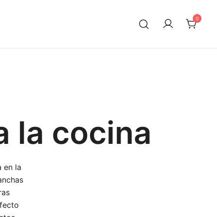
0
a la cocina
 en la
manchas
ras
rfecto