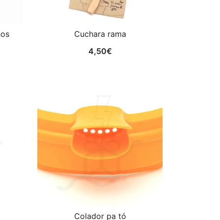
hos
Cuchara rama
4,50
€
Colador pa tó