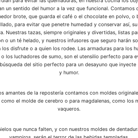
rdián para evitar las quemaduras, en nuestra cocina los obj
n un sentido del humor a la vez que funcional. Contamos 
edor brote, que guarda el café o el chocolate en polvo, o b
llado, para evitar que penetre humedad y conservar así, su
a. Nuestras tazas, siempre originales y divertidas, listas p
ón o un té helado, y nuestros infusores que seguro harán so
 los disfrute o a quien los rodee. Las armaduras para los 
 o los luchadores de sumo, son el utensilio perfecto para ev
 búsqueda del sitio perfecto para un desayuno que inyecte 
y humor.
os amantes de la repostería contamos con moldes original
s como el molde de cerebro o para magdalenas, como los 
vaqueros.
hielos que nunca falten, y con nuestros moldes de dentadur
vampiros, serán el terror de las bebidas templadas.