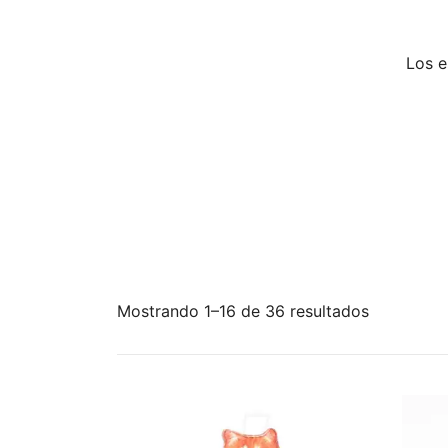
Los e
Ordenado
Mostrando 1–16 de 36 resultados
por
los
últimos