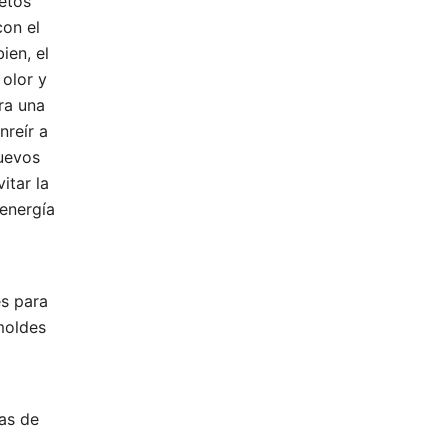
etos
con el
ien, el
 olor y
ara una
nreír a
huevos
itar la
energía
es para
moldes
as de