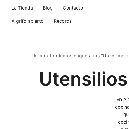
Saltar
La Tienda
Blog
Contacto
al
contenido
A grifo abierto
Records
Inicio
/ Productos etiquetados “Utensilios or
Utensilios
En Aj
cocina
qu
cocin