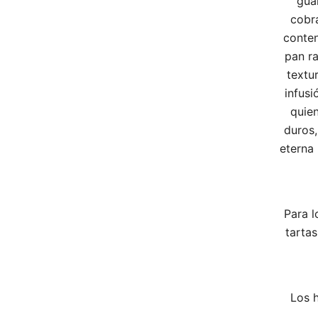
gua
cobra
conten
pan ra
textur
infusi
quien
duros,
eterna
Para l
tarta
Los 