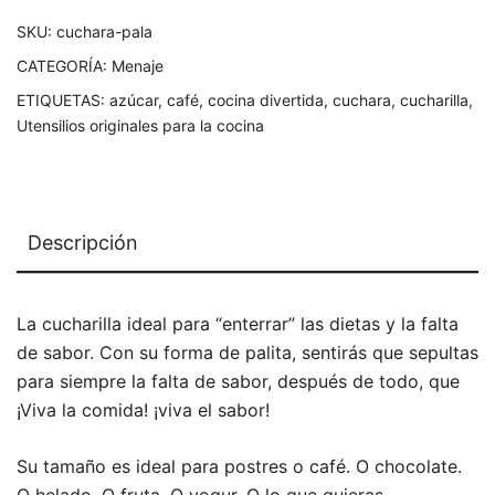
SKU:
cuchara-pala
CATEGORÍA:
Menaje
ETIQUETAS:
azúcar
,
café
,
cocina divertida
,
cuchara
,
cucharilla
,
Utensilios originales para la cocina
Descripción
La cucharilla ideal para “enterrar” las dietas y la falta
de sabor. Con su forma de palita, sentirás que sepultas
para siempre la falta de sabor, después de todo, que
¡Viva la comida! ¡viva el sabor!
Su tamaño es ideal para postres o café. O chocolate.
O helado. O fruta. O yogur. O lo que quieras.