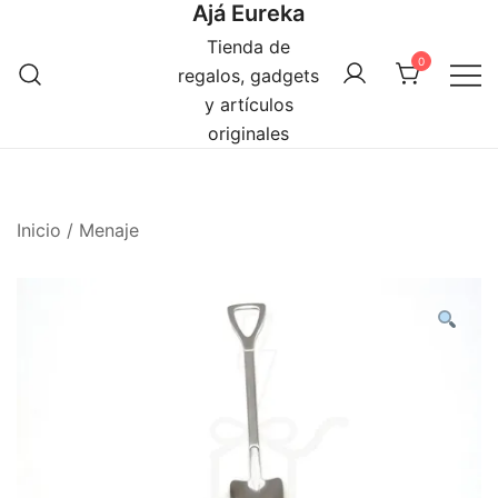
Ajá Eureka
Saltar
al
Tienda de
0
contenido
regalos, gadgets
y artículos
originales
Inicio
/
Menaje