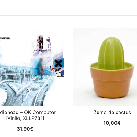
do
diohead – OK Computer
Zumo de cactus
[Vinilo, XLLP781]
10,00
€
31,90
€