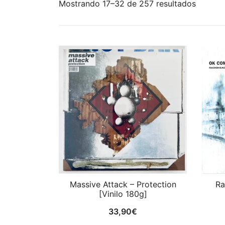
Ordena
Mostrando 17–32 de 257 resultados
por
los
últimos
Massive Attack – Protection
Ra
[Vinilo 180g]
33,90
€