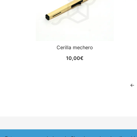
Cerilla mechero
10,00
€
←
© 2026 Ajá Eureka. Funciona gracias a
Bot