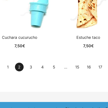
Cuchara cucurucho
Estuche taco
7,50
€
7,50
€
1
2
3
4
5
…
15
16
17
iga