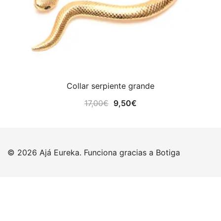
Collar serpiente grande
El
El
17,00
€
9,50
€
precio
precio
original
actual
era:
es:
© 2026 Ajá Eureka. Funciona gracias a
Botiga
17,00€.
9,50€.