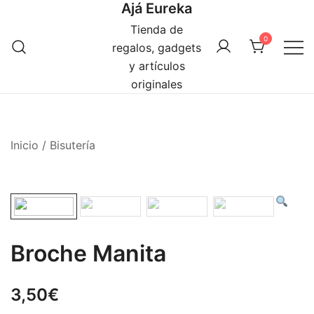
Ajá Eureka
Saltar
al
Tienda de
0
contenido
regalos, gadgets
y artículos
originales
Inicio
/
Bisutería
Broche Manita
3,50
€