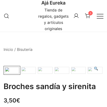
Ajá Eureka
Saltar
al
Tienda de
0
contenido
regalos, gadgets
y artículos
originales
Inicio
/
Bisutería
Broches sandía y sirenita
3,50
€