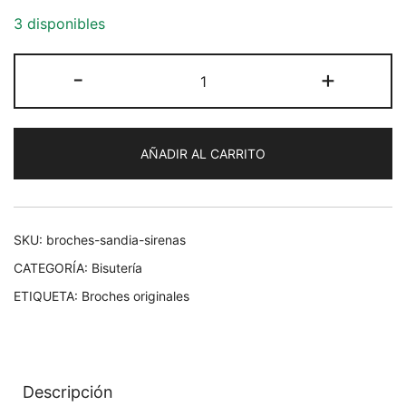
3 disponibles
Broches
-
+
sandía
y
sirenita
AÑADIR AL CARRITO
cantidad
SKU:
broches-sandia-sirenas
CATEGORÍA:
Bisutería
ETIQUETA:
Broches originales
Descripción