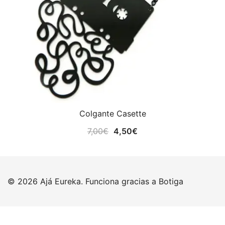
Colgante Casette
El
El
7,00
€
4,50
€
precio
precio
original
actual
era:
es:
© 2026 Ajá Eureka. Funciona gracias a
Botiga
7,00€.
4,50€.