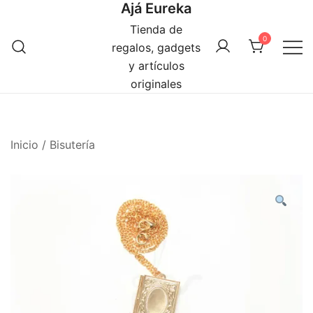
Ajá Eureka
Saltar
al
Tienda de
0
contenido
regalos, gadgets
y artículos
originales
Inicio
/
Bisutería