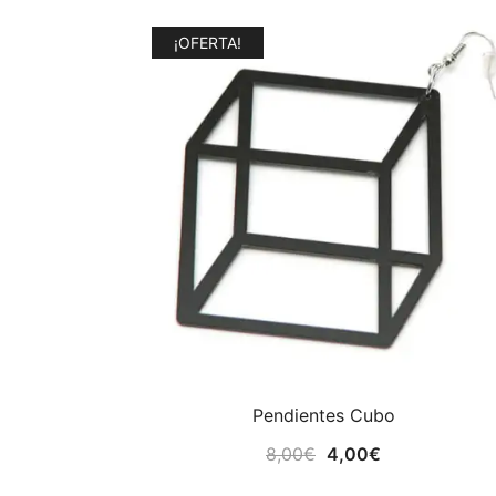
¡OFERTA!
Pendientes Cubo
El
El
8,00
€
4,00
€
precio
precio