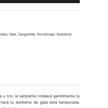
€.
nales
,
Gala
,
Gargantilla
,
Nochevieja
,
Serpiente
a u oro, la serpiente rodeará gentilmente tu
rnará tu estilismo de gala esta temporada.