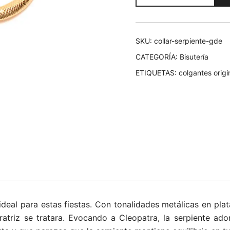
grande
17,00€.
9,50
cantidad
SKU:
collar-serpiente-gde
CATEGORÍA:
Bisutería
ETIQUETAS:
colgantes origi
 ideal para estas fiestas. Con tonalidades metálicas en plat
atriz se tratara. Evocando a Cleopatra, la serpiente ado