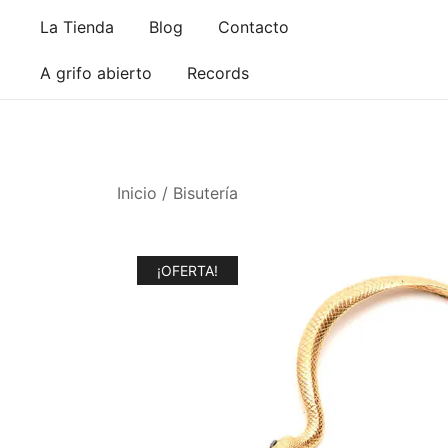
Saltar
La Tienda
Blog
Contacto
al
contenido
A grifo abierto
Records
Inicio
/
Bisutería
¡OFERTA!