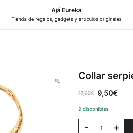
Ajá Eureka
Tienda de regalos, gadgets y artículos originales
Collar serp
El
El
9,50
€
17,00
€
precio
prec
9 disponibles
original
actu
Collar
-
+
era:
es:
serpiente