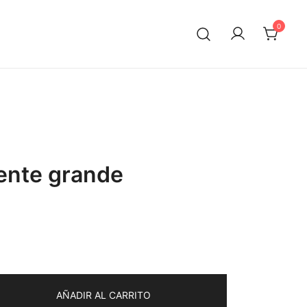
0
iente grande
io
al
AÑADIR AL CARRITO