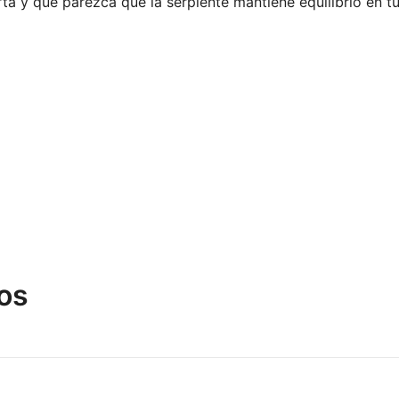
ta y que parezca que la serpiente mantiene equilibrio en tu
os