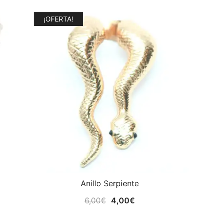
¡OFERTA!
Anillo Serpiente
El
El
6,00
€
4,00
€
precio
precio