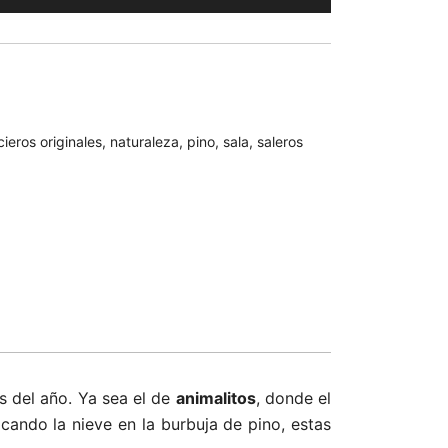
,00€.
ieros originales
,
naturaleza
,
pino
,
sala
,
saleros
s del año. Ya sea el de
animalitos
, donde el
cando la nieve en la burbuja de pino, estas