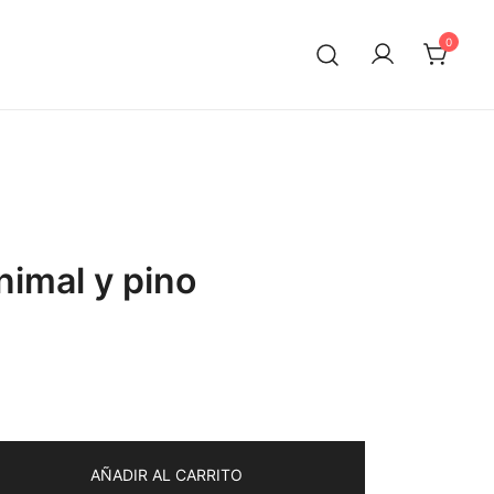
0
nimal y pino
ecio
ual
AÑADIR AL CARRITO