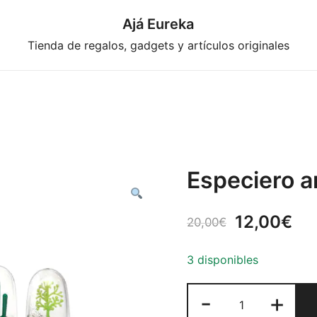
Ajá Eureka
Tienda de regalos, gadgets y artículos originales
Especiero a
El
El
12,00
€
20,00
€
precio
pr
3 disponibles
original
act
Especiero
-
+
era:
es:
animal