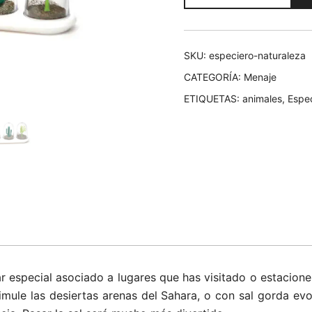
y
20,00€.
12
pino
cantidad
SKU:
especiero-naturaleza
CATEGORÍA:
Menaje
ETIQUETAS:
animales
,
Espec
 especial asociado a lugares que has visitado o estacione
imule las desiertas arenas del Sahara, o con sal gorda evo