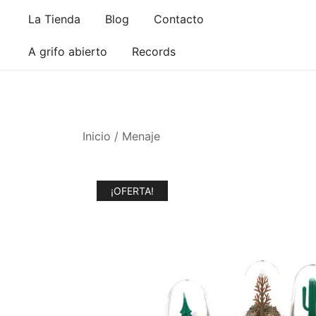
Saltar
La Tienda
Blog
Contacto
al
contenido
A grifo abierto
Records
Inicio
/
Menaje
¡OFERTA!