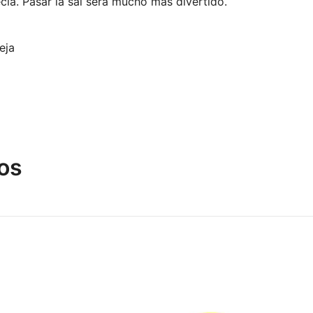
cia. Pasar la sal será mucho más divertido.
eja
os