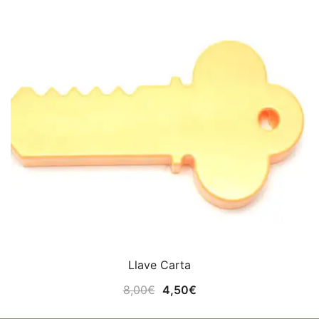
Llave Carta
El
El
8,00
€
4,50
€
precio
precio