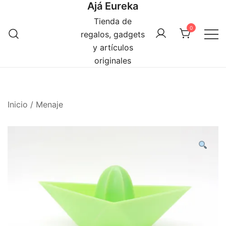
Ajá Eureka
Saltar
al
Tienda de
0
contenido
regalos, gadgets
y artículos
originales
Inicio
/
Menaje