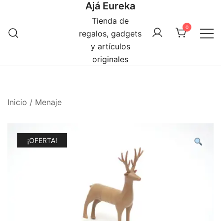
Ajá Eureka
Saltar
al
Tienda de
0
contenido
regalos, gadgets
y artículos
originales
Inicio
/
Menaje
¡OFERTA!