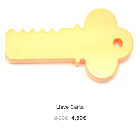
Llave Carta
El
El
8,00
€
4,50
€
precio
precio
original
actual