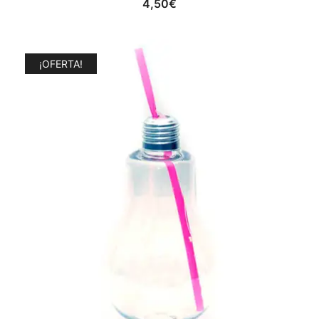
4,50
€
¡OFERTA!