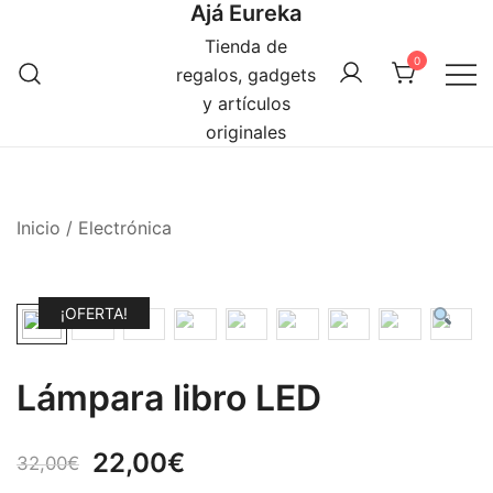
Ajá Eureka
Saltar
al
Tienda de
0
contenido
regalos, gadgets
y artículos
originales
Inicio
/
Electrónica
¡OFERTA!
Lámpara libro LED
El
El
22,00
€
32,00
€