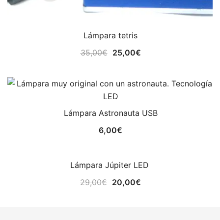
Lámpara tetris
El
El
35,00
€
25,00
€
precio
precio
original
actual
era:
es:
35,00€.
25,00€.
Lámpara Astronauta USB
6,00
€
Lámpara Júpiter LED
¡OFERTA!
El
El
29,00
€
20,00
€
precio
precio
original
actual