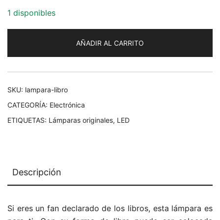
precio
precio
1 disponibles
original
actual
era:
es:
AÑADIR AL CARRITO
32,00€.
22,00€.
SKU:
lampara-libro
CATEGORÍA:
Electrónica
ETIQUETAS:
Lámparas originales
,
LED
Descripción
Si eres un fan declarado de los libros, esta lámpara es