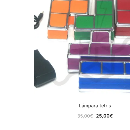
Lámpara tetris
El
El
35,00
€
25,00
€
precio
precio