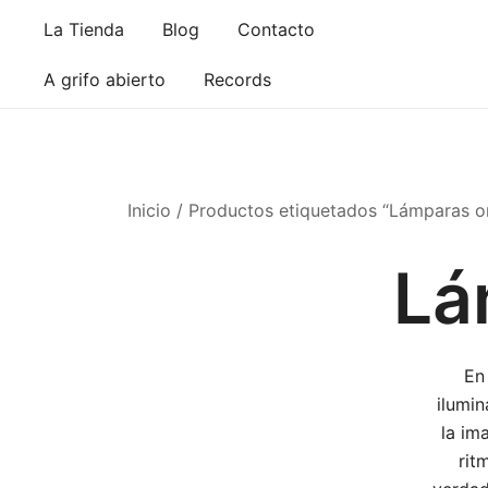
Saltar
La Tienda
Blog
Contacto
al
contenido
A grifo abierto
Records
Inicio
/ Productos etiquetados “Lámparas or
Lá
En
ilumi
la im
rit