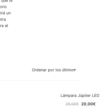
 que la
orio
irá un
stra
ra el
Lámpara Júpiter LED
¡OFERTA!
El
El
29,00
€
20,00
€