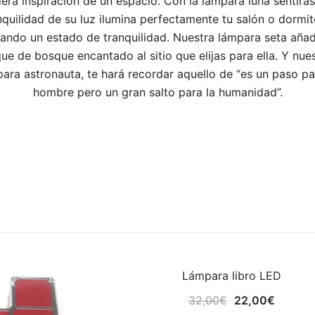
era inspiración de un espacio. Con la lámpara luna sentirás
nquilidad de su luz ilumina perfectamente tu salón o dormit
ando un estado de tranquilidad. Nuestra lámpara seta añad
ue de bosque encantado al sitio que elijas para ella. Y nue
ara astronauta, te hará recordar aquello de “es un paso pa
hombre pero un gran salto para la humanidad”.
Lámpara libro LED
¡OFERTA!
El
El
32,00
€
22,00
€