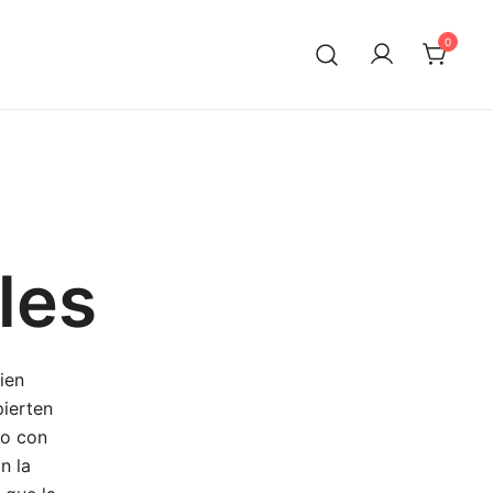
0
les
ien
ierten
do con
n la