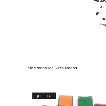
verdad
tra
gener
toq
lámp
Ordenado
Mostrando los 6 resultados
por
los
últimos
¡OFERTA!