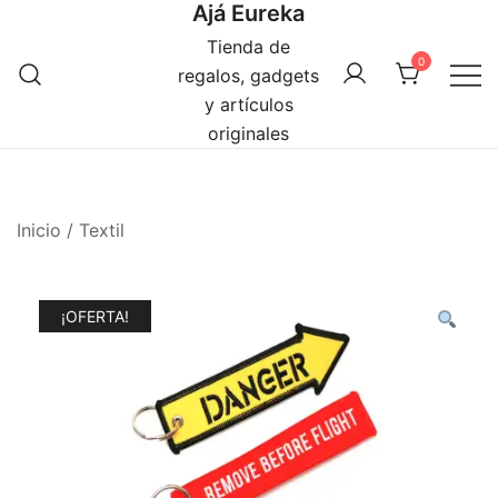
Ajá Eureka
Saltar
al
Tienda de
0
contenido
regalos, gadgets
y artículos
originales
Inicio
/
Textil
¡OFERTA!