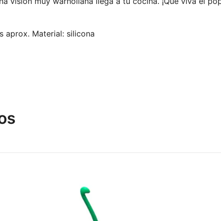
na visión muy warholiana llega a tu cocina. ¡Qué viva el pop
 aprox. Material: silicona
os