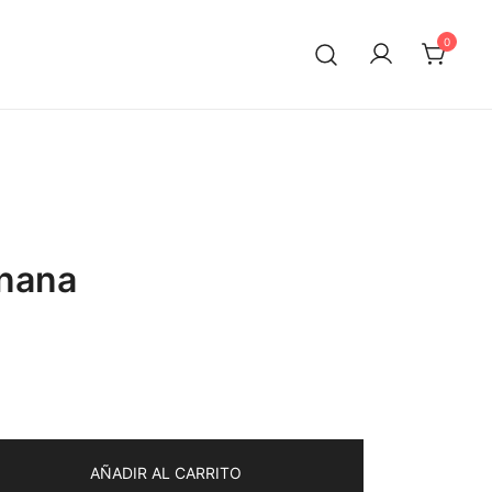
0
nana
AÑADIR AL CARRITO