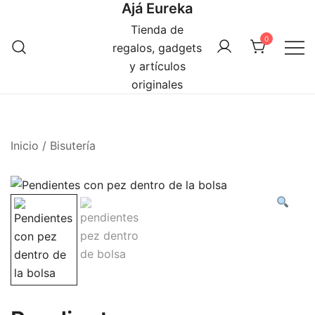
Ajá Eureka
Saltar
al
Tienda de
0
contenido
regalos, gadgets
y artículos
originales
Inicio
/
Bisutería