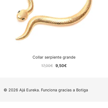
Collar serpiente grande
El
El
17,00
€
9,50
€
precio
precio
original
actual
era:
es:
© 2026 Ajá Eureka. Funciona gracias a
Botiga
17,00€.
9,50€.