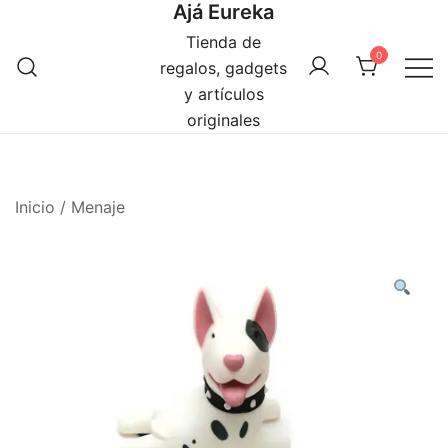
Ajá Eureka
Saltar
al
Tienda de
0
contenido
regalos, gadgets
y artículos
originales
Inicio
/
Menaje