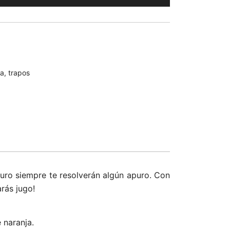
na
,
trapos
uro siempre te resolverán algún apuro. Con
arás jugo!
 naranja.