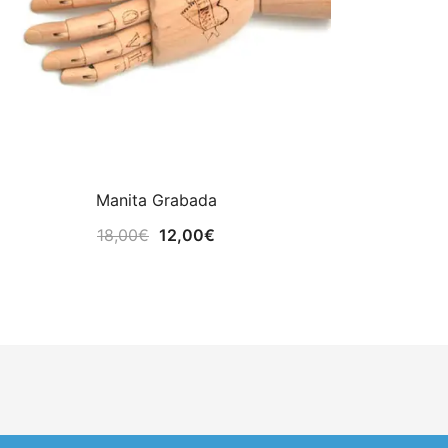
Manita Grabada
El
El
18,00
€
12,00
€
precio
precio
original
actual
era:
es:
18,00€.
12,00€.