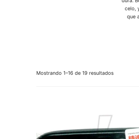
dura. B
celo,
que a
Ordenado
Mostrando 1–16 de 19 resultados
por
los
últimos