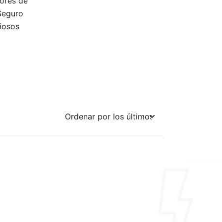
dores de
Seguro
riosos