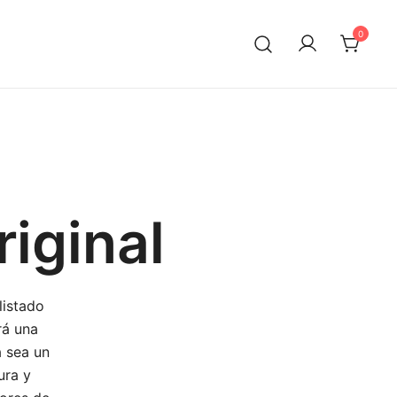
0
riginal
listado
rá una
a sea un
ura y