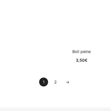
Boli peine
3,50
€
1
2
→