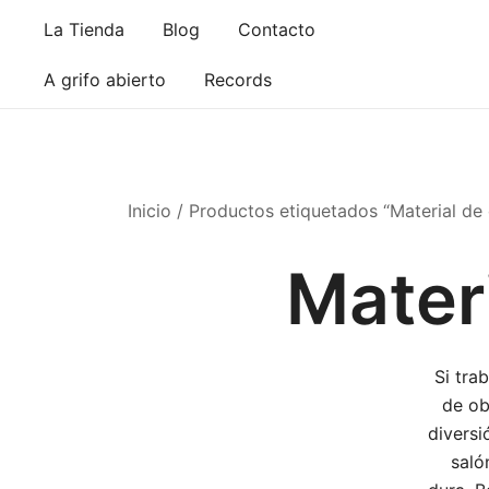
Saltar
La Tienda
Blog
Contacto
al
contenido
A grifo abierto
Records
Inicio
/ Productos etiquetados “Material de o
Materi
Si tra
de ob
diversi
saló