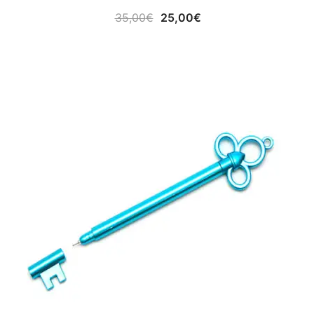
El
El
35,00
€
25,00
€
precio
precio
original
actual
era:
es:
35,00€.
25,00€.