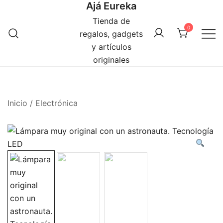
Ajá Eureka
Saltar
al
Tienda de
0
contenido
regalos, gadgets
y artículos
originales
Inicio
/
Electrónica