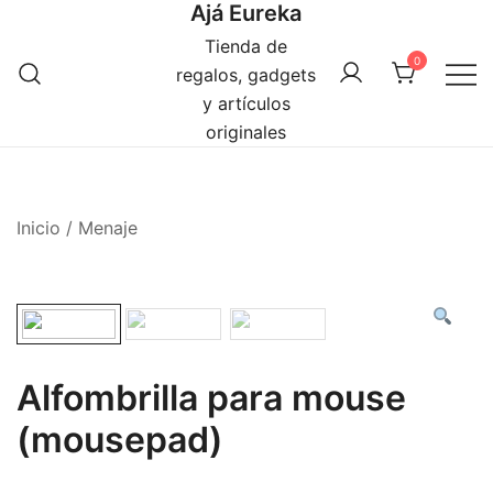
Ajá Eureka
Saltar
al
Tienda de
0
contenido
regalos, gadgets
y artículos
originales
Inicio
/
Menaje
Alfombrilla para mouse
(mousepad)