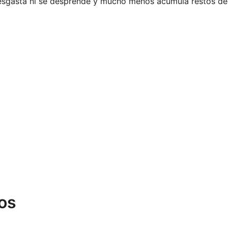
desgasta ni se desprende y mucho menos acumula restos de
os