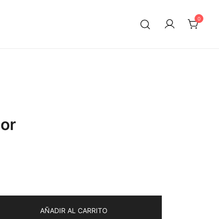
0
or
AÑADIR AL CARRITO