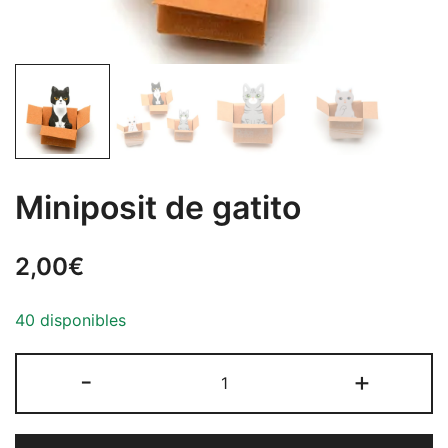
Miniposit de gatito
2,00
€
40 disponibles
Miniposit
-
+
de
gatito
cantidad