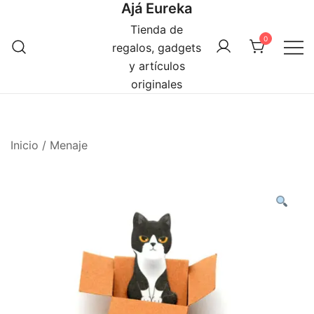
Ajá Eureka
Saltar
al
Tienda de
0
contenido
regalos, gadgets
y artículos
originales
Inicio
/
Menaje