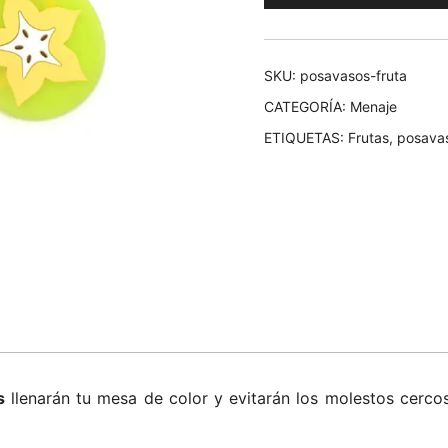
8,00€.
4,00
SKU:
posavasos-fruta
CATEGORÍA:
Menaje
ETIQUETAS:
Frutas
,
posava
s
llenarán tu mesa de color y evitarán los molestos cerc