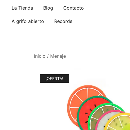
Saltar
La Tienda
Blog
Contacto
al
contenido
A grifo abierto
Records
Inicio
/
Menaje
¡OFERTA!