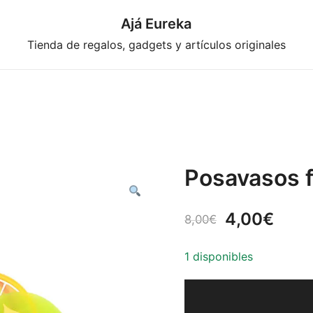
Ajá Eureka
Tienda de regalos, gadgets y artículos originales
Posavasos f
El
El
4,00
€
8,00
€
precio
prec
1 disponibles
original
actu
era:
es: