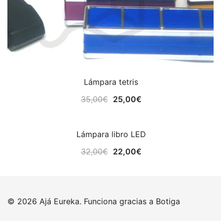
Lámpara tetris
El
El
35,00
€
25,00
€
precio
precio
original
actual
Lámpara libro LED
era:
es:
¡OFERTA!
35,00€.
25,00€.
El
El
32,00
€
22,00
€
precio
precio
original
actual
era:
es:
© 2026 Ajá Eureka. Funciona gracias a
Botiga
32,00€.
22,00€.