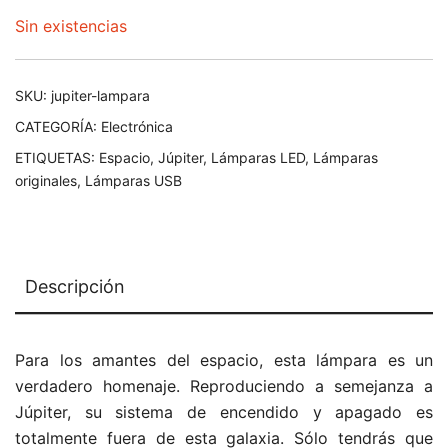
precio
precio
Sin existencias
original
actual
era:
es:
SKU:
jupiter-lampara
29,00€.
20,00€.
CATEGORÍA:
Electrónica
ETIQUETAS:
Espacio
,
Júpiter
,
Lámparas LED
,
Lámparas
originales
,
Lámparas USB
Descripción
Para los amantes del espacio, esta lámpara es un
verdadero homenaje. Reproduciendo a semejanza a
Júpiter, su sistema de encendido y apagado es
totalmente fuera de esta galaxia. Sólo tendrás que