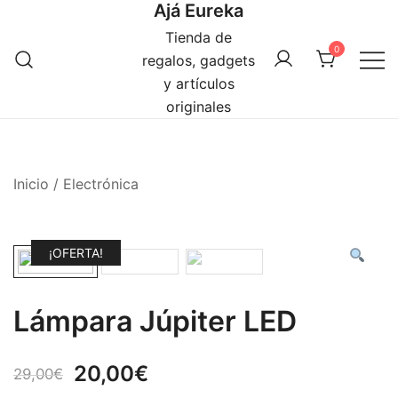
Ajá Eureka
Saltar
al
Tienda de
0
contenido
regalos, gadgets
y artículos
originales
Inicio
/
Electrónica
¡OFERTA!
Lámpara Júpiter LED
El
El
20,00
€
29,00
€