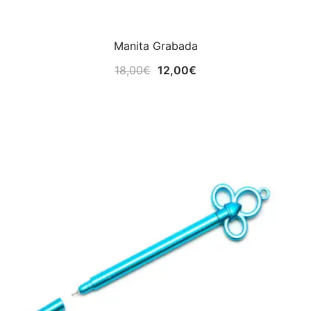
Manita Grabada
El
El
18,00
€
12,00
€
precio
precio
original
actual
era:
es:
18,00€.
12,00€.