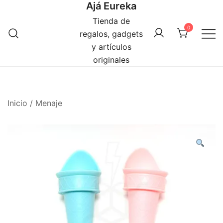
Ajá Eureka
Saltar
al
Tienda de
0
contenido
regalos, gadgets
y artículos
originales
Inicio
/
Menaje