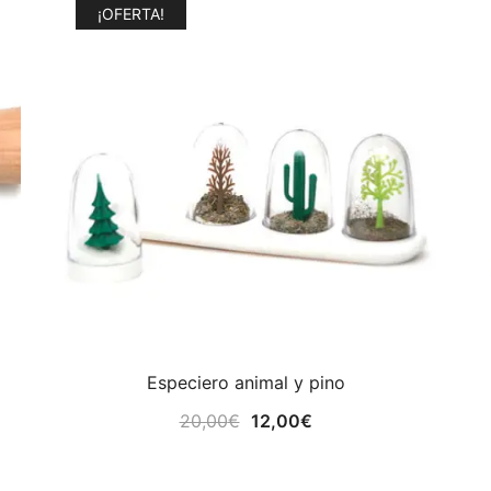
¡OFERTA!
Especiero animal y pino
El
El
20,00
€
12,00
€
precio
precio
original
actual