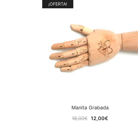
¡OFERTA!
Manita Grabada
El
El
18,00
€
12,00
€
precio
precio
original
actual