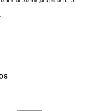
 conformarse con llegar a primera base?
.
os