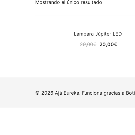
Mostrando el único resultado
Lámpara Júpiter LED
¡OFERTA!
El
El
29,00
€
20,00
€
precio
precio
original
actual
era:
es:
29,00€.
20,00€
© 2026 Ajá Eureka. Funciona gracias a
Bot