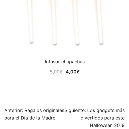
Infusor chupachus
El
El
5,00
€
4,00
€
precio
precio
original
actual
era:
es:
5,00€.
4,00€.
Navegación
Anterior:
Regalos originales
Siguiente:
Los gadgets más
de
para el Día de la Madre
divertidos para este
entradas
Halloween 2019