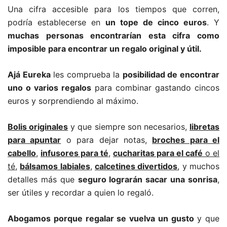
Una cifra accesible para los tiempos que corren,
podría establecerse en
un tope de cinco euros
. Y
muchas personas encontrarían esta cifra como
imposible para encontrar un regalo original y útil.
Ajá Eureka
les comprueba la
posibilidad de encontrar
uno o varios regalos
para combinar gastando cincos
euros y sorprendiendo al máximo.
Bolis originales
y que siempre son necesarios,
libretas
para apuntar
o para dejar notas,
broches para el
cabello
,
infusores para té
,
cucharitas para el café
o el
té
,
bálsamos labiales
,
calcetines divertidos
, y muchos
detalles más que
seguro lograrán sacar una sonrisa
,
ser útiles y recordar a quien lo regaló.
Abogamos porque regalar se vuelva un gusto
y que