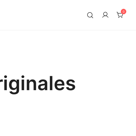
0
iginales