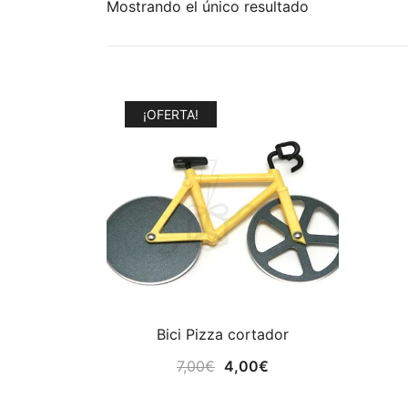
Mostrando el único resultado
¡OFERTA!
Bici Pizza cortador
El
El
7,00
€
4,00
€
precio
precio