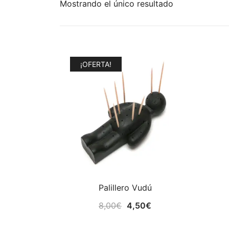
Mostrando el único resultado
¡OFERTA!
Palillero Vudú
El
El
8,00
€
4,50
€
precio
precio