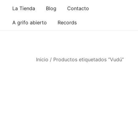
Saltar
La Tienda
Blog
Contacto
al
contenido
A grifo abierto
Records
Inicio
/ Productos etiquetados “Vudú”